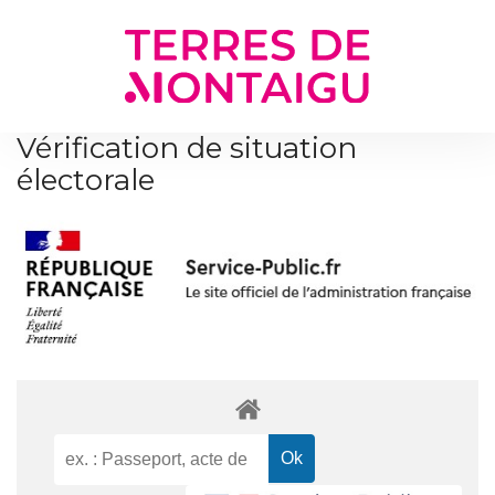
Gestion des traceurs
Vérification de situation
électorale