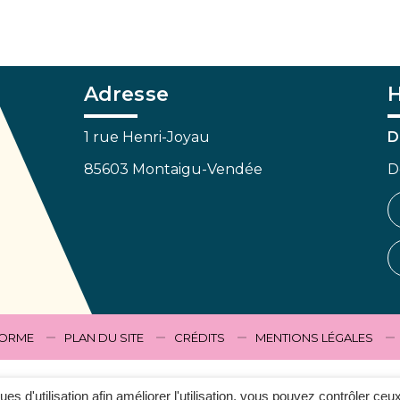
Adresse
H
1 rue Henri-Joyau
D
85603 Montaigu-Vendée
D
FORME
PLAN DU SITE
CRÉDITS
MENTIONS LÉGALES
ques d'utilisation afin améliorer l'utilisation, vous pouvez contrôler ceu