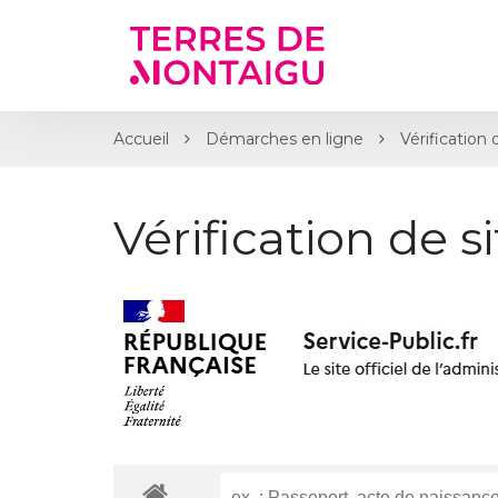
Gestion des traceurs
Accueil
Démarches en ligne
Vérification 
Vérification de s