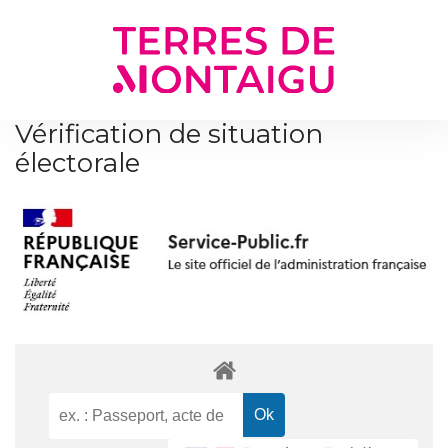
Gestion des traceurs
Vérification de situation
électorale