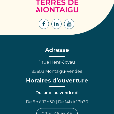
Terres
de
Montaigu
Lien
Lien
Lien
vers
vers
vers
le
le
la
compte
compte
chaîne
Facebook
Linkedin
Youtube
Adresse
1 rue Henri-Joyau
85603 Montaigu-Vendée
Horaires d’ouverture
Du lundi au vendredi
De 9h à 12h30 | De 14h à 17h30
02 51 46 45 45