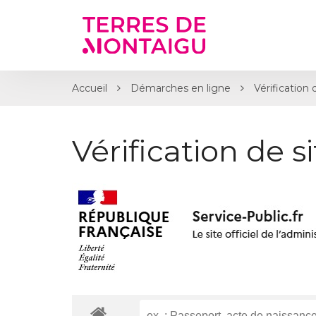
Gestion des traceurs
Accueil
Démarches en ligne
Vérification 
Vérification de s