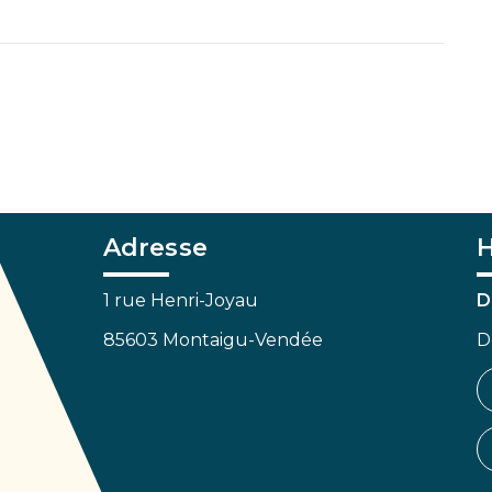
Adresse
H
1 rue Henri-Joyau
D
85603 Montaigu-Vendée
D