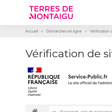
Gestion des traceurs
Accueil
Démarches en ligne
Vérification 
Vérification de s