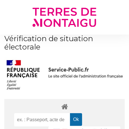
Gestion des traceurs
Vérification de situation
électorale