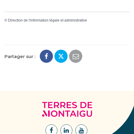
©
Direction de l'information légale et administrative
Partager sur :
Terres
de
Montaigu
Lien
Lien
Lien