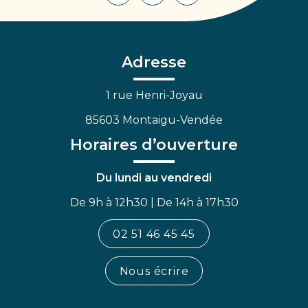
vers
vers
vers
le
le
la
compte
compte
chaîne
Facebook
Linkedin
Youtube
Adresse
1 rue Henri-Joyau
85603 Montaigu-Vendée
Horaires d’ouverture
Du lundi au vendredi
De 9h à 12h30 | De 14h à 17h30
02 51 46 45 45
Nous écrire