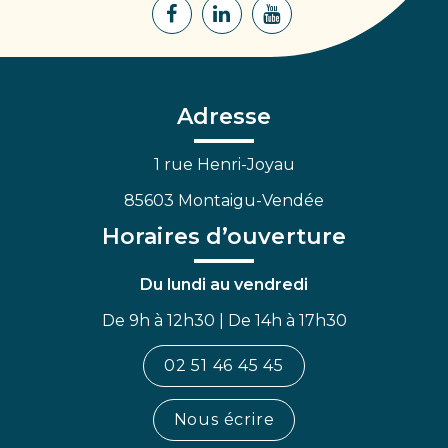
Lien
Lien
Lien
vers
vers
vers
le
le
la
compte
compte
chaîne
Facebook
Linkedin
Youtube
Adresse
1 rue Henri-Joyau
85603 Montaigu-Vendée
Horaires d’ouverture
Du lundi au vendredi
De 9h à 12h30 | De 14h à 17h30
02 51 46 45 45
Nous écrire