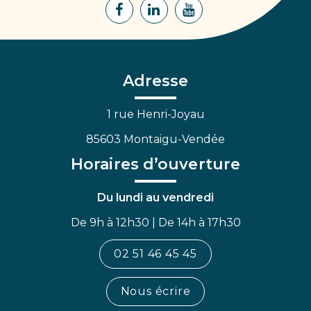
Lien
Lien
Lien
vers
vers
vers
le
le
la
compte
compte
chaîne
Facebook
Linkedin
Youtube
Adresse
1 rue Henri-Joyau
85603 Montaigu-Vendée
Horaires d’ouverture
Du lundi au vendredi
De 9h à 12h30 | De 14h à 17h30
02 51 46 45 45
Nous écrire