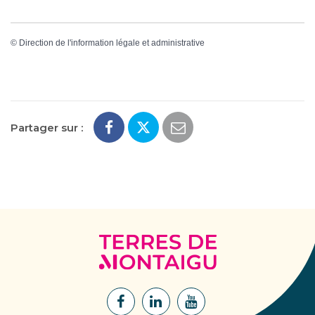
©
Direction de l'information légale et administrative
Partager sur :
Terres
de
Montaigu
Lien
Lien
Lien