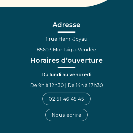
vers
vers
vers
le
le
la
compte
compte
chaîne
Facebook
Linkedin
Youtube
Adresse
1 rue Henri-Joyau
85603 Montaigu-Vendée
Horaires d’ouverture
Du lundi au vendredi
De 9h à 12h30 | De 14h à 17h30
02 51 46 45 45
Nous écrire