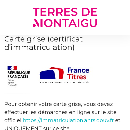
Gestion des traceurs
Carte grise (certificat
d’immatriculation)
Pour obtenir votre carte grise, vous devez
effectuer les démarches en ligne sur le site
officiel
https://immatriculation.ants.gouv.fr
et
UNIQUEMENT sur ce site.