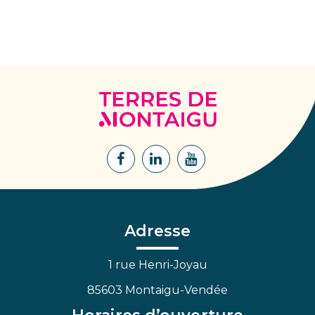
Terres
de
Montaigu
Lien
Lien
Lien
vers
vers
vers
le
le
la
compte
compte
chaîne
Facebook
Linkedin
Youtube
Adresse
1 rue Henri-Joyau
85603 Montaigu-Vendée