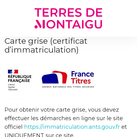
Gestion des traceurs
Carte grise (certificat
d’immatriculation)
Pour obtenir votre carte grise, vous devez
effectuer les démarches en ligne sur le site
officiel
https://immatriculation.ants.gouv.fr
et
UNIQUEMENT sur ce site.