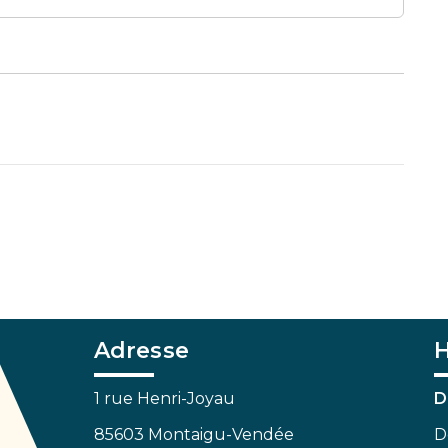
Adresse
H
1 rue Henri-Joyau
D
85603 Montaigu-Vendée
D