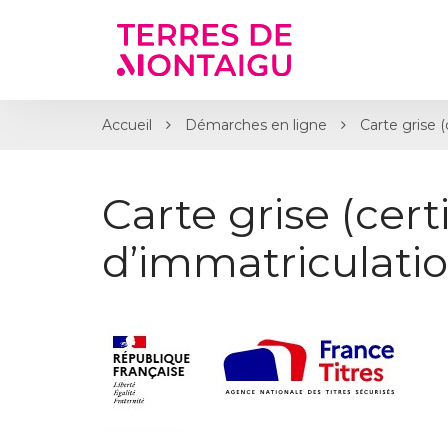
Gestion des traceurs
Accueil
Démarches en ligne
Carte grise (
Carte grise (certi
d’immatriculatio