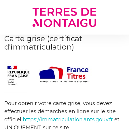
Gestion des traceurs
Carte grise (certificat
d’immatriculation)
Pour obtenir votre carte grise, vous devez
effectuer les démarches en ligne sur le site
officiel
https://immatriculation.ants.gouv.fr
et
UNIQUEMENT sur ce site.