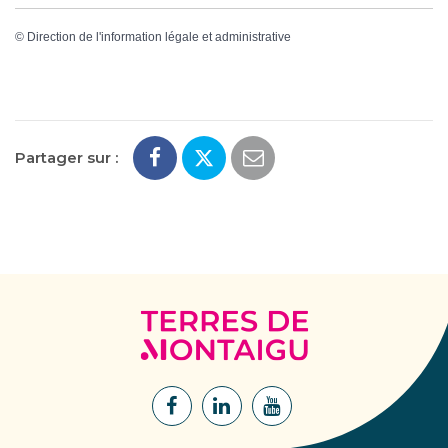
©
Direction de l'information légale et administrative
Partager sur :
Terres
de
Montaigu
Lien
Lien
Lien
vers
vers
vers