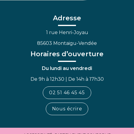
le
le
la
compte
compte
chaîne
Facebook
Linkedin
Youtube
Adresse
1 rue Henri-Joyau
85603 Montaigu-Vendée
Horaires d’ouverture
Du lundi au vendredi
De 9h à 12h30 | De 14h à 17h30
02 51 46 45 45
Nous écrire