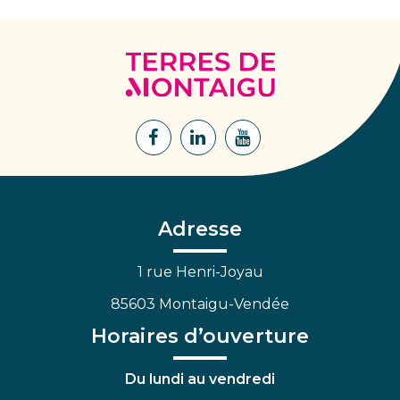
Terres
de
Montaigu
Lien
Lien
Lien
vers
vers
vers
le
le
la
compte
compte
chaîne
Facebook
Linkedin
Youtube
Adresse
1 rue Henri-Joyau
85603 Montaigu-Vendée
Horaires d’ouverture
Du lundi au vendredi