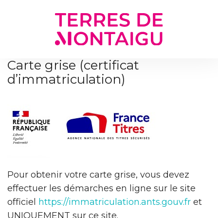
Gestion des traceurs
Carte grise (certificat
d’immatriculation)
Pour obtenir votre carte grise, vous devez
effectuer les démarches en ligne sur le site
officiel
https://immatriculation.ants.gouv.fr
et
UNIQUEMENT sur ce site.