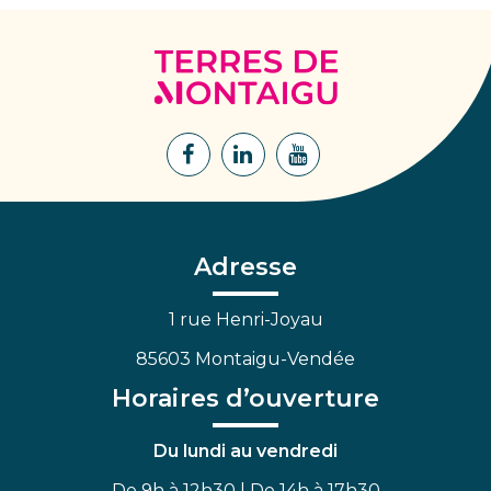
Terres
de
Montaigu
Lien
Lien
Lien
vers
vers
vers
le
le
la
compte
compte
chaîne
Facebook
Linkedin
Youtube
Adresse
1 rue Henri-Joyau
85603 Montaigu-Vendée
Horaires d’ouverture
Du lundi au vendredi
De 9h à 12h30 | De 14h à 17h30