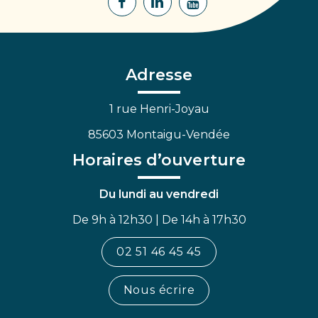
Lien
Lien
Lien
vers
vers
vers
le
le
la
compte
compte
chaîne
Facebook
Linkedin
Youtube
Adresse
1 rue Henri-Joyau
85603 Montaigu-Vendée
Horaires d’ouverture
Du lundi au vendredi
De 9h à 12h30 | De 14h à 17h30
02 51 46 45 45
Nous écrire