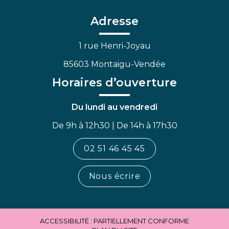
compte
compte
chaîne
Facebook
Linkedin
Youtube
Adresse
1 rue Henri-Joyau
85603 Montaigu-Vendée
Horaires d’ouverture
Du lundi au vendredi
De 9h à 12h30 | De 14h à 17h30
02 51 46 45 45
Nous écrire
ACCESSIBILITÉ : PARTIELLEMENT CONFORME