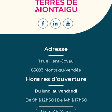
Terres
de
Montaigu
Lien
Lien
Lien
vers
vers
vers
le
le
la
compte
compte
chaîne
Facebook
Linkedin
Youtube
Adresse
1 rue Henri-Joyau
85603 Montaigu-Vendée
Horaires d’ouverture
Du lundi au vendredi
De 9h à 12h30 | De 14h à 17h30
02 51 46 45 45