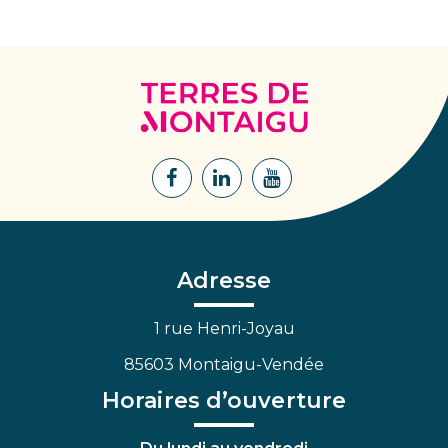
Terres
de
Montaigu
Lien
Lien
Lien
vers
vers
vers
le
le
la
compte
compte
chaîne
Facebook
Linkedin
Youtube
Adresse
1 rue Henri-Joyau
85603 Montaigu-Vendée
Horaires d’ouverture