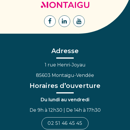
de
Montaigu
Lien
Lien
Lien
vers
vers
vers
le
le
la
compte
compte
chaîne
Facebook
Linkedin
Youtube
Adresse
1 rue Henri-Joyau
85603 Montaigu-Vendée
Horaires d’ouverture
Du lundi au vendredi
De 9h à 12h30 | De 14h à 17h30
02 51 46 45 45