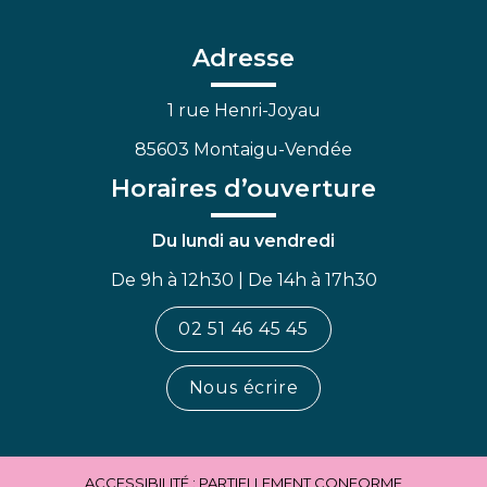
le
le
la
compte
compte
chaîne
Facebook
Linkedin
Youtube
Adresse
1 rue Henri-Joyau
85603 Montaigu-Vendée
Horaires d’ouverture
Du lundi au vendredi
De 9h à 12h30 | De 14h à 17h30
02 51 46 45 45
Nous écrire
ACCESSIBILITÉ : PARTIELLEMENT CONFORME