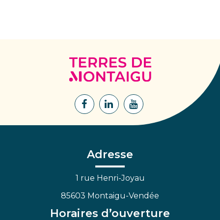
Terres
de
Montaigu
Lien
Lien
Lien
vers
vers
vers
le
le
la
compte
compte
chaîne
Facebook
Linkedin
Youtube
Adresse
1 rue Henri-Joyau
85603 Montaigu-Vendée
Horaires d’ouverture