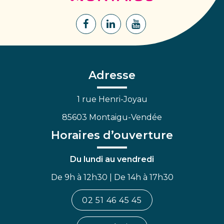
Montaigu
Lien
Lien
Lien
vers
vers
vers
le
le
la
compte
compte
chaîne
Facebook
Linkedin
Youtube
Adresse
1 rue Henri-Joyau
85603 Montaigu-Vendée
Horaires d’ouverture
Du lundi au vendredi
De 9h à 12h30 | De 14h à 17h30
02 51 46 45 45