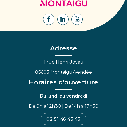
de
Montaigu
Lien
Lien
Lien
vers
vers
vers
le
le
la
compte
compte
chaîne
Facebook
Linkedin
Youtube
Adresse
1 rue Henri-Joyau
85603 Montaigu-Vendée
Horaires d’ouverture
Du lundi au vendredi
De 9h à 12h30 | De 14h à 17h30
02 51 46 45 45