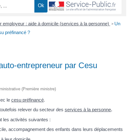
er employeur : aide à domicile (services à la personne)
Un
>
su préfinancé ?
n auto-entrepreneur par Cesu
dministrative (Première ministre)
ec le
cesu préfinancé
.
t toutefois relever du secteur des
services à la personne
.
les activités suivantes :
micile, accompagnement des enfants dans leurs déplacements
 leur domicile