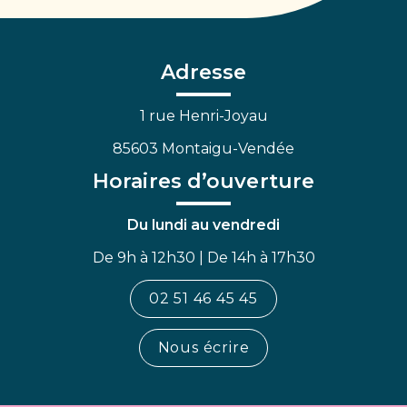
vers
vers
vers
le
le
la
compte
compte
chaîne
Facebook
Linkedin
Youtube
Adresse
1 rue Henri-Joyau
85603 Montaigu-Vendée
Horaires d’ouverture
Du lundi au vendredi
De 9h à 12h30 | De 14h à 17h30
02 51 46 45 45
Nous écrire