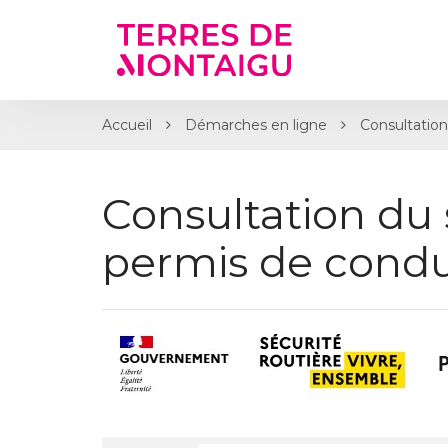
Gestion des traceurs
Accueil
Démarches en ligne
Consultation
Consultation du 
permis de condu