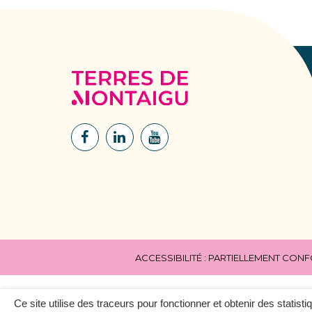
Terres
de
Montaigu
Lien
Lien
Lien
vers
vers
vers
le
le
la
compte
compte
chaîne
Facebook
Linkedin
Youtube
ACCESSIBILITÉ : PARTIELLEMENT CON
Ce site utilise des traceurs pour fonctionner et obtenir des statisti