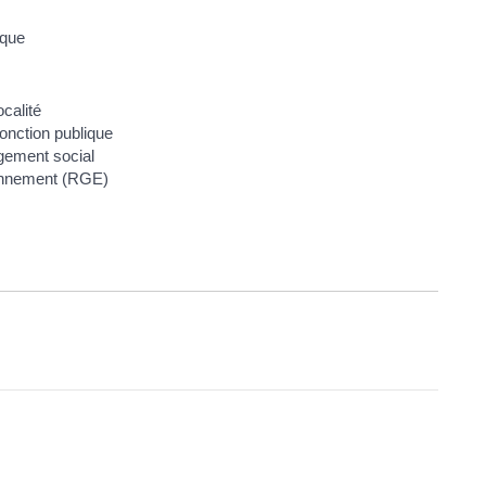
ique
calité
fonction publique
gement social
ronnement (RGE)