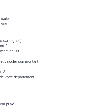
hicule
tives
ex-carte grise)
ort ?
ement abusif
 et calculer son montant
ou 3
 de votre département
eur privé