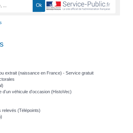
s
es
u extrait (naissance en France) - Service gratuit
ctorales
l)
ve d'un véhicule d'occasion (HistoVec)
 relevés (Télépoints)
n)