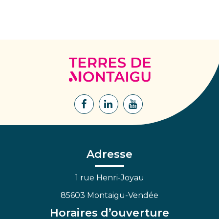
Terres
de
Montaigu
Lien
Lien
Lien
vers
vers
vers
le
le
la
compte
compte
chaîne
Facebook
Linkedin
Youtube
Adresse
1 rue Henri-Joyau
85603 Montaigu-Vendée
Horaires d’ouverture