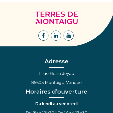
Terres
de
Montaigu
Lien
Lien
Lien
vers
vers
vers
le
le
la
compte
compte
chaîne
Facebook
Linkedin
Youtube
Adresse
1 rue Henri-Joyau
85603 Montaigu-Vendée
Horaires d’ouverture
Du lundi au vendredi
De 9h à 12h30 | De 14h à 17h30