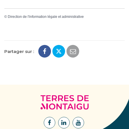
©
Direction de l'information légale et administrative
Partager sur :
Terres
de
Montaigu
Lien
Lien
Lien