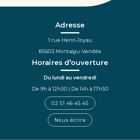
vers
vers
vers
le
le
la
compte
compte
chaîne
Facebook
Linkedin
Youtube
Adresse
1 rue Henri-Joyau
85603 Montaigu-Vendée
Horaires d’ouverture
Du lundi au vendredi
De 9h à 12h30 | De 14h à 17h30
02 51 46 45 45
Nous écrire