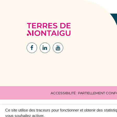
Terres
de
Montaigu
Lien
Lien
Lien
vers
vers
vers
le
le
la
compte
compte
chaîne
Facebook
Linkedin
Youtube
ACCESSIBILITÉ : PARTIELLEMENT CON
Ce site utilise des traceurs pour fonctionner et obtenir des statisti
vous souhaitez activer.