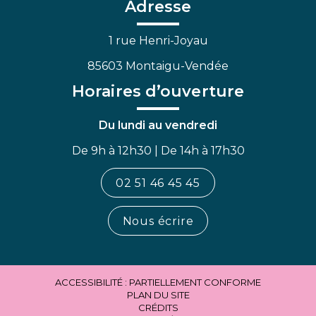
Facebook
Linkedin
Youtube
Adresse
1 rue Henri-Joyau
85603 Montaigu-Vendée
Horaires d’ouverture
Du lundi au vendredi
De 9h à 12h30 | De 14h à 17h30
02 51 46 45 45
Nous écrire
ACCESSIBILITÉ : PARTIELLEMENT CONFORME
PLAN DU SITE
CRÉDITS