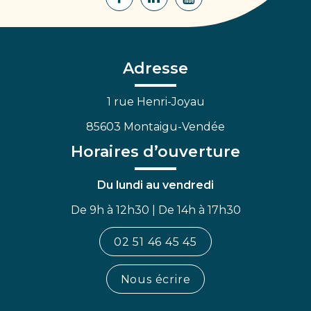
Lien
Lien
Lien
vers
vers
vers
le
le
la
compte
compte
chaîne
Facebook
Linkedin
Youtube
Adresse
1 rue Henri-Joyau
85603 Montaigu-Vendée
Horaires d’ouverture
Du lundi au vendredi
De 9h à 12h30 | De 14h à 17h30
02 51 46 45 45
Nous écrire