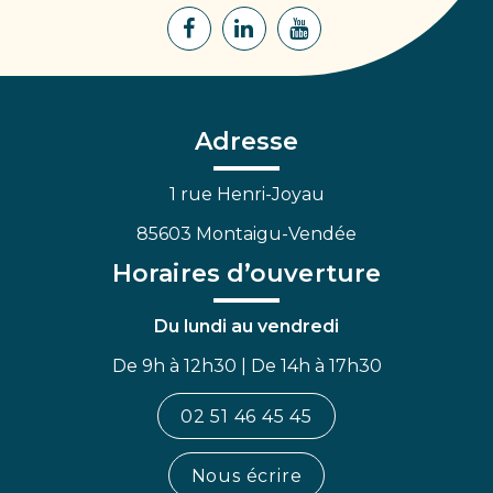
Lien
Lien
Lien
vers
vers
vers
le
le
la
compte
compte
chaîne
Facebook
Linkedin
Youtube
Adresse
1 rue Henri-Joyau
85603 Montaigu-Vendée
Horaires d’ouverture
Du lundi au vendredi
De 9h à 12h30 | De 14h à 17h30
02 51 46 45 45
Nous écrire