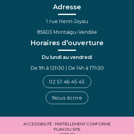
Facebook
Linkedin
Youtube
Adresse
1 rue Henri-Joyau
85603 Montaigu-Vendée
Horaires d’ouverture
Du lundi au vendredi
De 9h à 12h30 | De 14h à 17h30
02 51 46 45 45
Nous écrire
ACCESSIBILITÉ : PARTIELLEMENT CONFORME
PLAN DU SITE