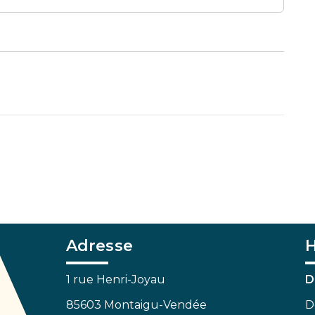
Adresse
H
1 rue Henri-Joyau
D
85603 Montaigu-Vendée
D