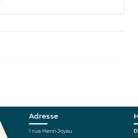
n
Adresse
H
1 rue Henri-Joyau
D