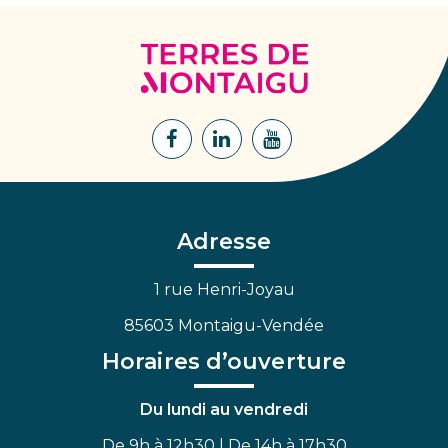
Terres
de
Montaigu
Lien
Lien
Lien
vers
vers
vers
le
le
la
compte
compte
chaîne
Facebook
Linkedin
Youtube
Adresse
1 rue Henri-Joyau
85603 Montaigu-Vendée
Horaires d’ouverture
Du lundi au vendredi
De 9h à 12h30 | De 14h à 17h30