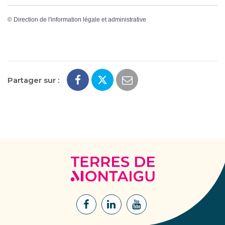
©
Direction de l'information légale et administrative
Partager sur :
Terres
de
Montaigu
Lien
Lien
Lien
vers
vers
vers