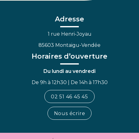
le
le
la
compte
compte
chaîne
Facebook
Linkedin
Youtube
Adresse
1 rue Henri-Joyau
85603 Montaigu-Vendée
Horaires d’ouverture
Du lundi au vendredi
De 9h à 12h30 | De 14h à 17h30
02 51 46 45 45
Nous écrire