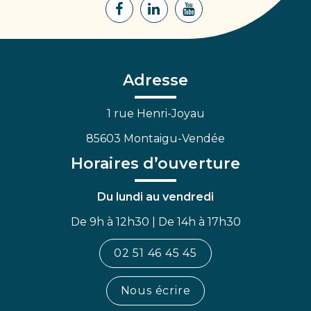
Lien
Lien
Lien
vers
vers
vers
le
le
la
compte
compte
chaîne
Facebook
Linkedin
Youtube
Adresse
1 rue Henri-Joyau
85603 Montaigu-Vendée
Horaires d’ouverture
Du lundi au vendredi
De 9h à 12h30 | De 14h à 17h30
02 51 46 45 45
Nous écrire