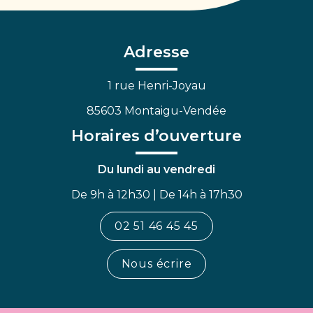
vers
vers
vers
le
le
la
compte
compte
chaîne
Facebook
Linkedin
Youtube
Adresse
1 rue Henri-Joyau
85603 Montaigu-Vendée
Horaires d’ouverture
Du lundi au vendredi
De 9h à 12h30 | De 14h à 17h30
02 51 46 45 45
Nous écrire