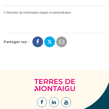
©
Direction de l'information légale et administrative
Partager sur :
Terres
de
Montaigu
Lien
Lien
Lien