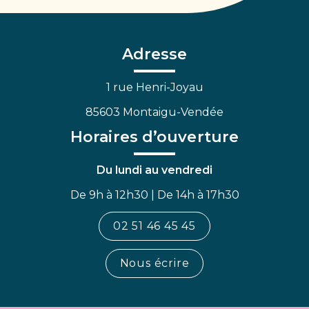
vers
vers
vers
le
le
la
compte
compte
chaîne
Facebook
Linkedin
Youtube
Adresse
1 rue Henri-Joyau
85603 Montaigu-Vendée
Horaires d’ouverture
Du lundi au vendredi
De 9h à 12h30 | De 14h à 17h30
02 51 46 45 45
Nous écrire