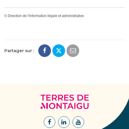
©
Direction de l'information légale et administrative
Partager sur :
Terres
de
Montaigu
Lien
Lien
Lien