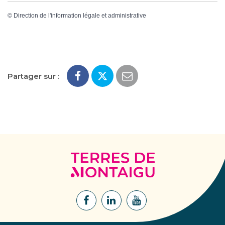
©
Direction de l'information légale et administrative
Partager sur :
Terres
de
Montaigu
Lien
Lien
Lien
vers
vers
vers