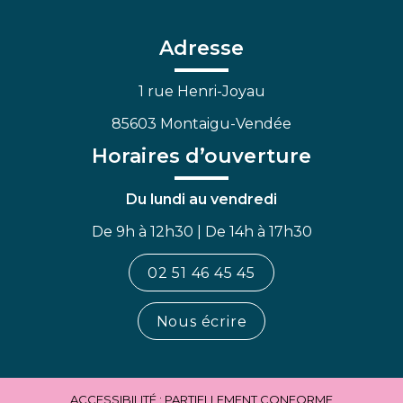
le
le
la
compte
compte
chaîne
Facebook
Linkedin
Youtube
Adresse
1 rue Henri-Joyau
85603 Montaigu-Vendée
Horaires d’ouverture
Du lundi au vendredi
De 9h à 12h30 | De 14h à 17h30
02 51 46 45 45
Nous écrire
ACCESSIBILITÉ : PARTIELLEMENT CONFORME