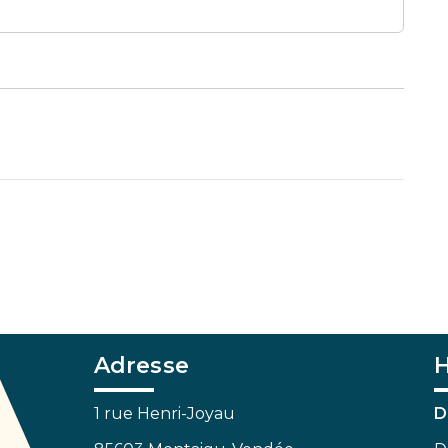
Adresse
H
1 rue Henri-Joyau
D