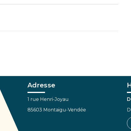
Adresse
H
1 rue Henri-Joyau
D
85603 Montaigu-Vendée
D