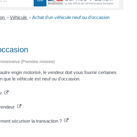
ion
Véhicule
Achat d'un véhicule neuf ou d'occasion
>
>
occasion
dministrative (Première ministre)
autre engin motorisé, le vendeur doit vous fournir certaines
n que le véhicule est neuf ou d'occasion.
eur
u vendeur
mment sécuriser la transaction ?