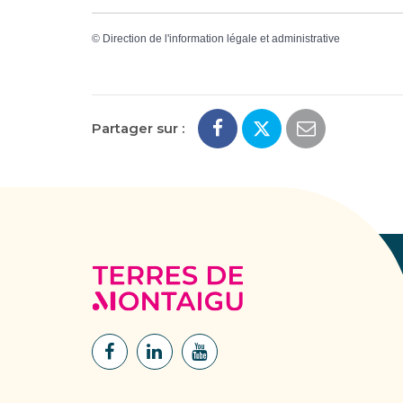
©
Direction de l'information légale et administrative
Partager sur :
Terres
de
Montaigu
Lien
Lien
Lien
vers
vers
vers
le
le
la