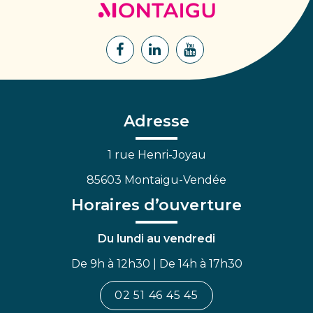
de
Montaigu
Lien
Lien
Lien
vers
vers
vers
le
le
la
compte
compte
chaîne
Facebook
Linkedin
Youtube
Adresse
1 rue Henri-Joyau
85603 Montaigu-Vendée
Horaires d’ouverture
Du lundi au vendredi
De 9h à 12h30 | De 14h à 17h30
02 51 46 45 45