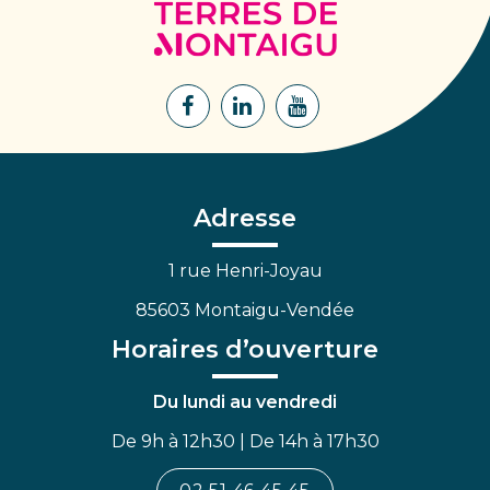
Terres
de
Montaigu
Lien
Lien
Lien
vers
vers
vers
le
le
la
compte
compte
chaîne
Facebook
Linkedin
Youtube
Adresse
1 rue Henri-Joyau
85603 Montaigu-Vendée
Horaires d’ouverture
Du lundi au vendredi
De 9h à 12h30 | De 14h à 17h30