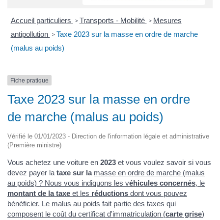
Accueil particuliers
Transports - Mobilité
Mesures
>
>
antipollution
Taxe 2023 sur la masse en ordre de marche
>
(malus au poids)
Fiche pratique
Taxe 2023 sur la masse en ordre
de marche (malus au poids)
Vérifié le 01/01/2023 - Direction de l'information légale et administrative
(Première ministre)
Vous achetez une voiture en
2023
et vous voulez savoir si vous
devez payer la
taxe sur la
masse en ordre de marche
(malus
au poids) ? Nous vous indiquons les v
éhicules concernés
, le
montant de la taxe
et les
réductions
dont vous pouvez
bénéficier. Le malus au poids fait partie des taxes qui
composent le coût du certificat d'immatriculation (
carte grise
)