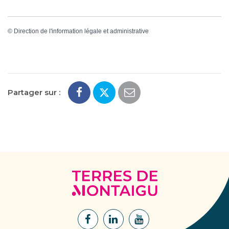
©
Direction de l'information légale et administrative
Partager sur :
Terres
de
Montaigu
Lien
Lien
Lien