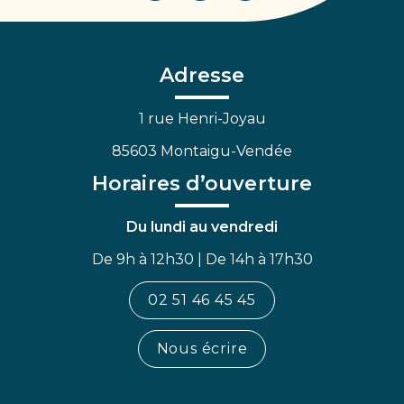
vers
vers
vers
le
le
la
compte
compte
chaîne
Facebook
Linkedin
Youtube
Adresse
1 rue Henri-Joyau
85603 Montaigu-Vendée
Horaires d’ouverture
Du lundi au vendredi
De 9h à 12h30 | De 14h à 17h30
02 51 46 45 45
Nous écrire