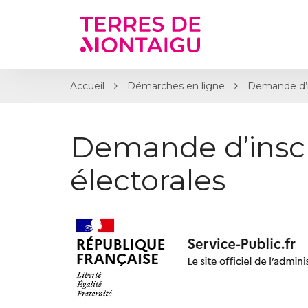
Gestion des traceurs
Accueil
Démarches en ligne
Demande d’ins
Demande d’inscri
électorales