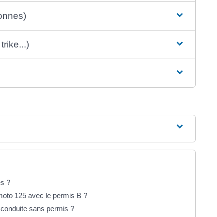
onnes)
rike...)
es ?
moto 125 avec le permis B ?
e conduite sans permis ?