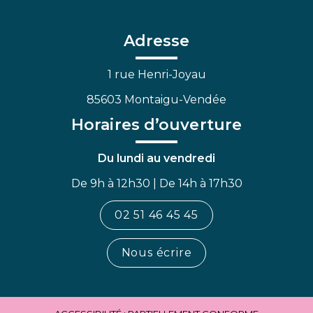
le
le
la
compte
compte
chaîne
Facebook
Linkedin
Youtube
Adresse
1 rue Henri-Joyau
85603 Montaigu-Vendée
Horaires d’ouverture
Du lundi au vendredi
De 9h à 12h30 | De 14h à 17h30
02 51 46 45 45
Nous écrire