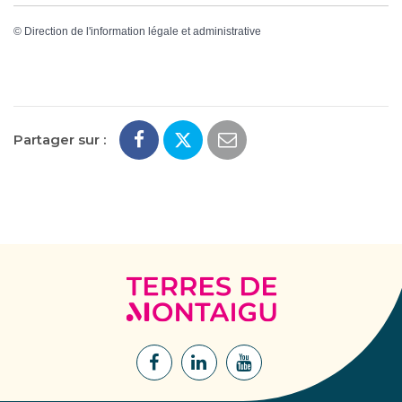
©
Direction de l'information légale et administrative
Partager sur :
Terres
de
Montaigu
Lien
Lien
Lien
vers
vers
vers